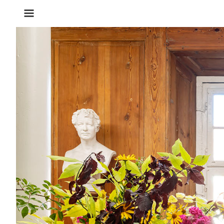
STARTSEITE
KONTAKT
FORST/WALDWIRTSCHAFT
VERKAUF
FORSTDIENSTLEISTUNGEN
RUHEFORST
NATURNAHE
WALDWIRTSCHAFT
FERIENWOHNUNGEN
HAUS
IM
WALD