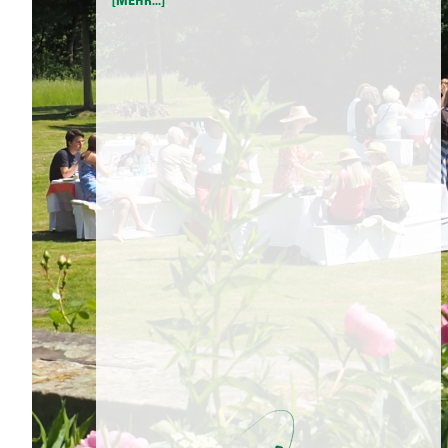
[MEHR...]
FAMILIE
VON
BERNSTORFF
HISTORIE
SCHLOSSFÜHRUNGEN