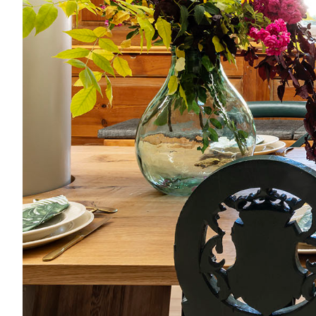
-
RUCKSMOOR
BRAUHAUS
SCHLOSS
GARTOW
BRAUHAUS
AM
GARTOWER
SEE
TOURISMUS/FREIZEIT
PFINGSTFESTIVAL
SCHLOSS
GARTOW
WEIHNACHTSMARKT
EVENTLOCATIONS