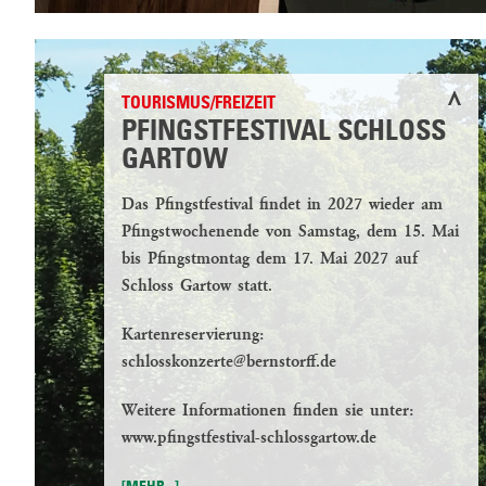
JAGD
ANGELN
TOURISMUS/FREIZEIT
REITEN
PFINGSTFESTIVAL SCHLOSS
HOFLADEN
GARTOW
Das Pfingstfestival findet in 2027 wieder am
LANDWIRTSCHAFT
Pfingstwochenende von Samstag, dem 15. Mai
ACKERBAU
bis Pfingstmontag dem 17. Mai 2027 auf
UND
Schloss Gartow statt.
GRÜNLAND
Kartenreservierung:
ARTENSCHONENDE
schlosskonzerte@bernstorff.de
MAHDVERFAHREN
Weitere Informationen finden sie unter:
AKTUELLES
www.pfingstfestival-schlossgartow.de
STELLENANGEBOTE