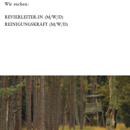
Wir suchen:
-
RUCKSMOOR
REVIERLEITER:IN (M/W/D)
BRAUHAUS
REINIGUNGSKRAFT (M/W/D)
SCHLOSS
GARTOW
BRAUHAUS
AM
GARTOWER
SEE
TOURISMUS/FREIZEIT
PFINGSTFESTIVAL
SCHLOSS
GARTOW
WEIHNACHTSMARKT
EVENTLOCATIONS