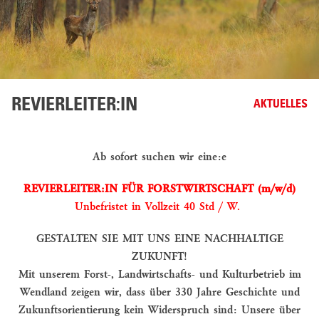
JAGD
ANGELN
REITEN
HOFLADEN
REVIERLEITER:IN
AKTUELLES
LANDWIRTSCHAFT
Ab sofort suchen wir eine:e
ACKERBAU
UND
REVIERLEITER:IN FÜR FORSTWIRTSCHAFT (m/w/d)
GRÜNLAND
Unbefristet in Vollzeit 40 Std / W.
ARTENSCHONENDE
GESTALTEN SIE MIT UNS EINE NACHHALTIGE
MAHDVERFAHREN
ZUKUNFT!
Mit unserem Forst-, Landwirtschafts- und Kulturbetrieb im
AKTUELLES
Wendland zeigen wir, dass über 330 Jahre Geschichte und
STELLENANGEBOTE
Zukunftsorientierung kein Widerspruch sind: Unsere über