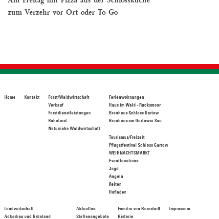
Am Freitag mit Pizza aus der Schlossküche
zum Verzehr vor Ort oder To Go
Home
Kontakt
Forst/Waldwirtschaft
Ferienwohnungen
Verkauf
Haus im Wald - Rucksmoor
Forstdienstleistungen
Brauhaus Schloss Gartow
Ruheforst
Brauhaus am Gartower See
Naturnahe Waldwirtschaft
Tourismus/Freizeit
Pfingstfestival Schloss Gartow
WEIHNACHTSMARKT
Eventlocations
Jagd
Angeln
Reiten
Hofladen
Landwirtschaft
Aktuelles
Familie von Bernstorff
Impressum
Ackerbau und Grünland
Stellenangebote
Historie