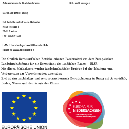
Artenschonende Mahdverfahren
Schlossführungen
Datenschutzerklärung
Gräflich Bernstorff‘sche Betriebe
Hauptstrasse 6
29471 Gartow
Fax: 05846 / 15 33
E-Mail: forstamt-gartow[ät]bernstorff.de
Internet: www.bernstorff.de
Die Gräflich Bernstorff'schen Betriebe erhalten Fördermittel aus dem Europäischen
Landwirtschaftsfonds für die Entwicklung des ländlichen Raums –
ELER
Mit diesen Maßnahmen werden landwirtschaftliche Betriebe bei der Erhaltung und
Verbesserung der Umweltsituation unterstützt.
Ziel ist eine nachhaltige und ressourcenschonende Bewirtschaftung in Bezug auf Artenvielfalt,
Boden, Wasser und den Schutz des Klimas.