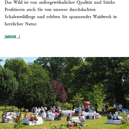
Das Wild ist von außergewöhnlicher Qualität und Stärke.
-
Profitieren auch Sie von unserer durchdachten
RUCKSMOOR
Schalenwildhege und erleben Sie spannendes Waidwerk in
BRAUHAUS
herrlicher Natur.
SCHLOSS
GARTOW
[MEHR...]
BRAUHAUS
AM
GARTOWER
SEE
TOURISMUS/FREIZEIT
PFINGSTFESTIVAL
SCHLOSS
GARTOW
WEIHNACHTSMARKT
EVENTLOCATIONS