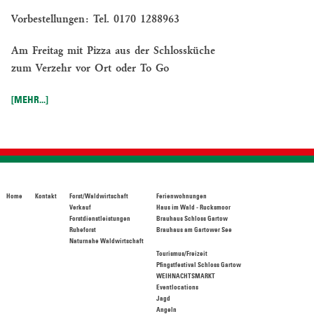
Vorbestellungen: Tel. 0170 1288963
Am Freitag mit Pizza aus der Schlossküche
zum Verzehr vor Ort oder To Go
[MEHR...]
Home
Kontakt
Forst/Waldwirtschaft
Ferienwohnungen
Verkauf
Haus im Wald - Rucksmoor
Forstdienstleistungen
Brauhaus Schloss Gartow
Ruheforst
Brauhaus am Gartower See
Naturnahe Waldwirtschaft
Tourismus/Freizeit
Pfingstfestival Schloss Gartow
WEIHNACHTSMARKT
Eventlocations
Jagd
Angeln