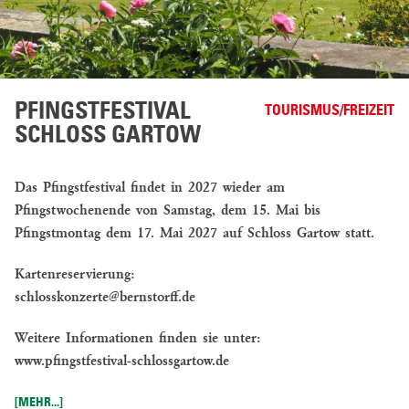
JAGD
ANGELN
REITEN
PFINGSTFESTIVAL
TOURISMUS/FREIZEIT
HOFLADEN
SCHLOSS GARTOW
LANDWIRTSCHAFT
Das Pfingstfestival findet in 2027 wieder am
ACKERBAU
Pfingstwochenende von Samstag, dem 15. Mai bis
UND
Pfingstmontag dem 17. Mai 2027 auf Schloss Gartow statt.
GRÜNLAND
Kartenreservierung:
ARTENSCHONENDE
schlosskonzerte@bernstorff.de
MAHDVERFAHREN
Weitere Informationen finden sie unter:
AKTUELLES
www.pfingstfestival-schlossgartow.de
STELLENANGEBOTE
[MEHR...]