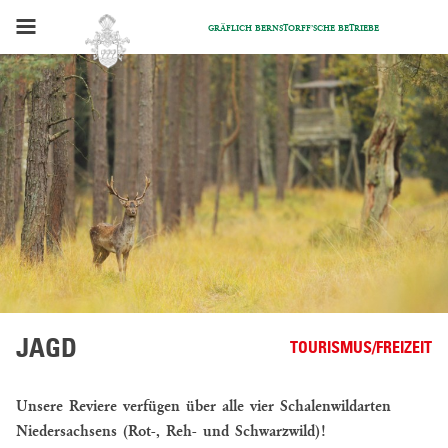
Gräflich Bernstorff’sche Betriebe
STARTSEITE
KONTAKT
FORST/WALDWIRTSCHAFT
VERKAUF
FORSTDIENSTLEISTUNGEN
RUHEFORST
NATURNAHE
WALDWIRTSCHAFT
JAGD
TOURISMUS/FREIZEIT
FERIENWOHNUNGEN
HAUS
Unsere Reviere verfügen über alle vier Schalenwildarten
IM
Niedersachsens (Rot-, Reh- und Schwarzwild)!
WALD