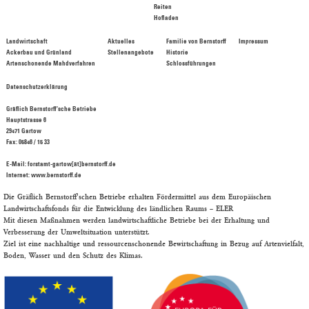
Reiten
Hofladen
Landwirtschaft
Aktuelles
Familie von Bernstorff
Impressum
Ackerbau und Grünland
Stellenangebote
Historie
Artenschonende Mahdverfahren
Schlossführungen
Datenschutzerklärung
Gräflich Bernstorff‘sche Betriebe
Hauptstrasse 6
29471 Gartow
Fax: 05846 / 15 33
E-Mail: forstamt-gartow[ät]bernstorff.de
Internet: www.bernstorff.de
Die Gräflich Bernstorff'schen Betriebe erhalten Fördermittel aus dem Europäischen
Landwirtschaftsfonds für die Entwicklung des ländlichen Raums –
ELER
Mit diesen Maßnahmen werden landwirtschaftliche Betriebe bei der Erhaltung und
Verbesserung der Umweltsituation unterstützt.
Ziel ist eine nachhaltige und ressourcenschonende Bewirtschaftung in Bezug auf Artenvielfalt,
Boden, Wasser und den Schutz des Klimas.